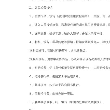
二、各类经费报销
１、旅费报销，填写《泉州师院差旅费报销单》，由院、部、处“一
２、调入人员报销旅费、搬家费必须附调出单位旅费调遣单，
３、探亲旅费，提供车票，经办人签字，并报人事处审批。
４、材料、设备、零星购物等报销，报销发票须经办人、验收
⑴ 购买材料，需附材料进库单，含电脑升级。
⑵ 购买设备，属教学设备商品，必须到科研设备处办理入库
５、科研经费，凭《泉州师范学院科研经费卡》，由科研设备处
６、维修费报销，要附加工单位结算单。
７、基建项目：按招标书和合同书执行。
８、行政招待费：由校办统一审批。
三、各类款项领取，统一填写《泉州师范学院领款收据》。