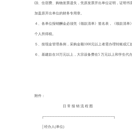
⑶、住宿费、购物发票遗失，凭原发票开出单位证明，证明书
加盖原开出单位的财务专用章。
４、各单位报销酬金必须凭《领款清单》签名表，《领款清单
个人所得税。
５、按现金管理条例，采购金额1000元以上者需办理转账或汇
６、基建款在10万元以上，大宗设备费在5 万元以上和学生
附件：
日 常 报 销 流 程 图
┌──────────────────────────┐
│经办人(单位) 