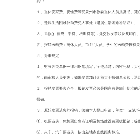
其中
１、退休安家费、抚恤费等凭泉州市教委退休人员批复书、死
２、遗属生活困难补助费凭人事处《遗属生活困难补助证》。
３、退款(住宿费、学费、培训费等)，凭交款发票联及复印件
四、报销医药费：离休人员、“5.12”人员、学生的医药费按
五、办事规定
１、财务各类单据一律用钢笔填写，字迹清楚，内容完整，大
的，由审核人员更改；如果发票加计金额大于报销单金额，退
２、报销发票要素齐全，报销发票必须是国家有关部门批准的
报销。
３、原始发票遗失的报销，须由本人提出申请，单位“一支笔”
⑴、机票遗失，凭机票出售点证明及机场建设费票据报销；提
⑵、火车、汽车票遗失，按出差地点直线距离标准。