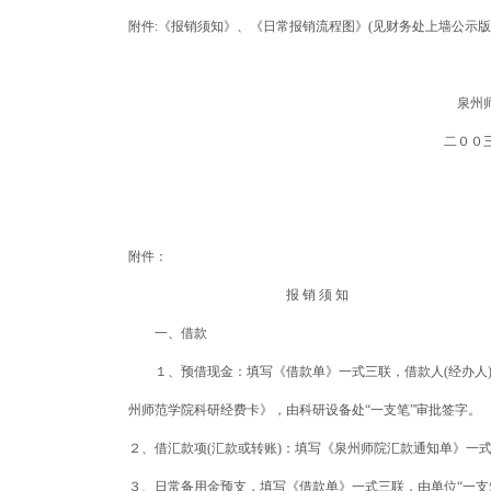
附件:《报销须知》、《日常报销流程图》(见财务处上墙公示版
泉州师范学
二００三年六月
附件：
报 销 须 知
一、借款
１、预借现金：填写《借款单》一式三联，借款人(经办人)
州师范学院科研经费卡》，由科研设备处“一支笔”审批签字。
２、借汇款项(汇款或转账)：填写《泉州师院汇款通知单》一式
３、日常备用金预支，填写《借款单》一式三联，由单位“一支笔