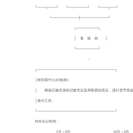
└───┬───┘ └───────┘ └───┬──┘
└──────────┼──────────┘
┌────────┐
│ 复 核 岗 │
└────────┘
↓
┌─────────────────────────────┐
│校结算中心出纳(岗)
│ 根据正确无误的记账凭证及所附原始凭证，进行货币资金
│收付工作。 
└─────────────────────────────┘
对外办公时间：
5月～9月 10月～4月