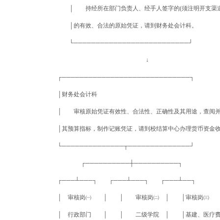
│ 持经所在部门负责人、经手人签字的(须注明开支渠道
│的有效、合法的原始凭证，请到财务处会计科。
└──────────────────────────┘
↓
┌─────────────────────────────┐
│财务处会计科 
│ 审核原始凭证有效性、合法性、正确性及其用途，查阅并
│其预算指标，制作记账凭证，请到校结算中心办理货币资金收
└──────────────┬──────────────┘
┌──────────┼──────────┐
┌───┴───┐ ┌───┴───┐ ┌───┴──┐
│ 审核岗㈠ │ │ 审核岗㈡ │ │审核岗㈢ 
│ 行政部门 │ │ 二级学院 │ │基建、医疗费