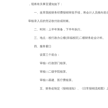
，现将有关事宜通知如下：
一、改革我校财务经费报销审批手续，将会计人员推向前台
审核录入后的凭证收付款或转账。
二、时间：上半年筹备，下半年执行。
三、地点：校行政办公楼(崇福校区)二楼财务处会计科。
四、服务窗口
设置三个前台：
审核㈠行政部门核算。
审核㈡二级学院核算。
审核㈢基建、医疗费核算。
五、财务处制定《报销须知》、《日常报销流程图》上墙