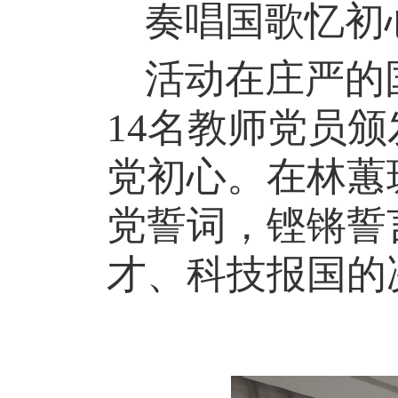
奏唱国歌忆初
活动在庄严的
14
名
教师
党员颁
党初心。在
林蕙
党誓词，铿锵誓
才、科技报国的