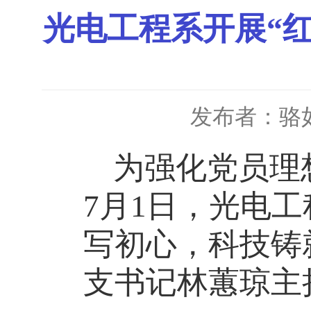
光电工程系开展“
发布者：骆
为强化党员理
7
月
1
日，光电
工
写初心，科技铸
支书记林蕙琼
主