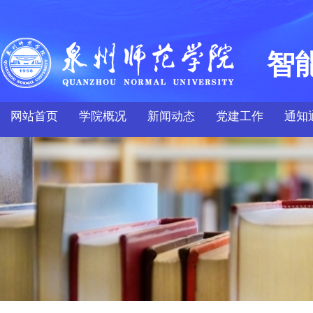
智
网站首页
学院概况
新闻动态
党建工作
通知