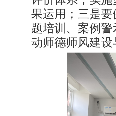
果运用；三是要
题培训、案例警
动师德师风建设