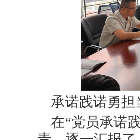
承诺践诺
勇担
在
“党员承诺
责，逐一汇报了