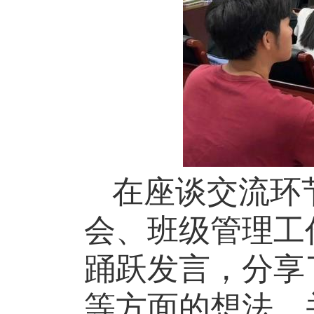
在座谈交流环
会、班级
管理
工
踊跃发言
，
分享
等方面的
想法
，