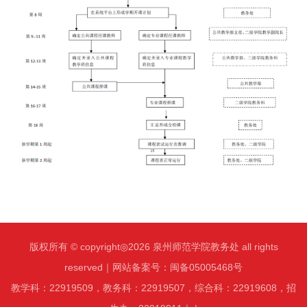
版权所有 © copyright◎2026 泉州师范学院教务处 all rights
reserved｜网站备案号：闽备05005468号
教学科：22919509，教务科：22919507，综合科：22919608，招