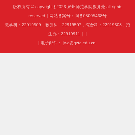
版权所有 © copyright◎2026 泉州师范学院教务处 all rights
reserved｜网站备案号：闽备05005468号
教学科：22919509，教务科：22919507，综合科：22919608，招
生办：22919911｜ |
| 电子邮件：
jwc@qztc.edu.cn