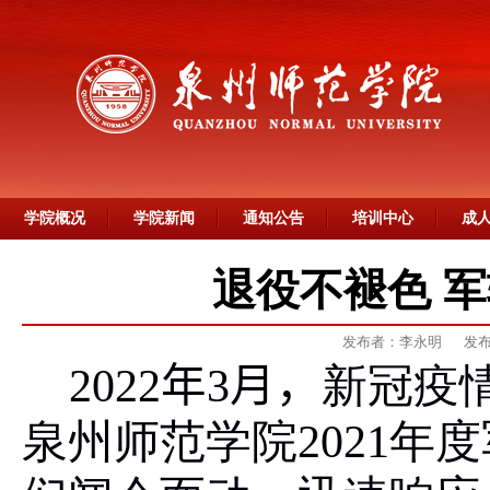
学院概况
学院新闻
通知公告
培训中心
成
退役不褪色 军
发布者：李永明
发布
2022
年
3
月，
新冠疫
泉州师范学院
202
1
年度