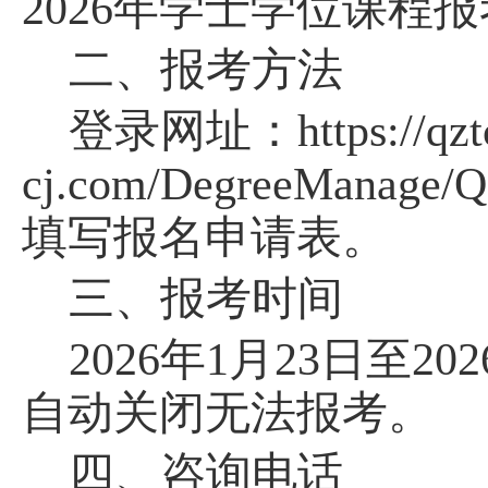
2026年学士学位课程
二、报考
方法
登录网址：
https://qz
cj.com/DegreeManage/Q
填写
报名
申请
表
。
三、报考时间
202
6
年
1月
23
日至
202
自动关闭无法报考
。
四、
咨询电话