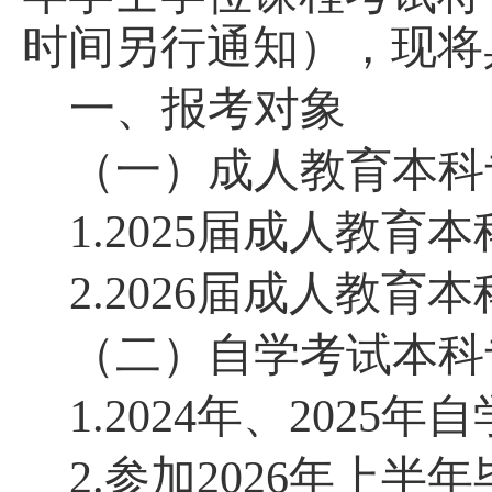
时间另行通知），现将
一、报考对象
（一）
成人教育
本科
1.20
25届
成人教育
本
2.
202
6届
成人教育
本
（二）
自学考试
本科
1.
2024
年
、
2025年
自
2.参加
202
6
年上半年