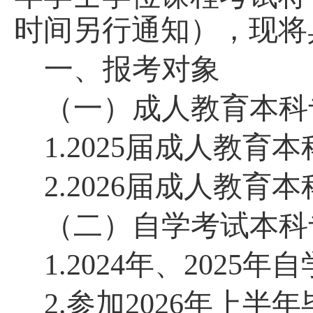
时间另行通知），现将
一、报考对象
（一）
成人教育
本科
1.20
25届
成人教育
本
2.
202
6届
成人教育
本
（二）
自学考试
本科
1.
2024
年
、
2025年
自
2.参加
202
6
年上半年