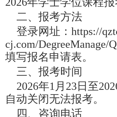
2026年学士学位课程
二、报考
方法
登录网址：
https://qz
cj.com/DegreeManage/Q
填写
报名
申请
表
。
三、报考时间
202
6
年
1月
23
日至
202
自动关闭无法报考
。
四、
咨询电话