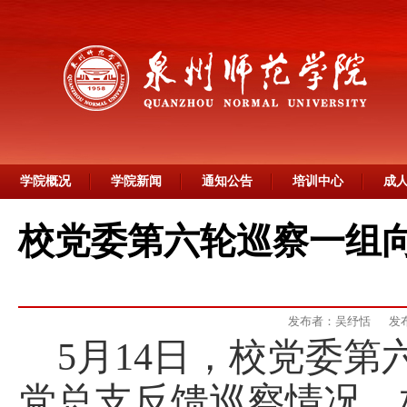
学院概况
学院新闻
通知公告
培训中心
成
校党委第六轮巡察一组
发布者：吴纾恬
发布
5
月
14
日，校党委
第
党总支
反馈巡察情况。