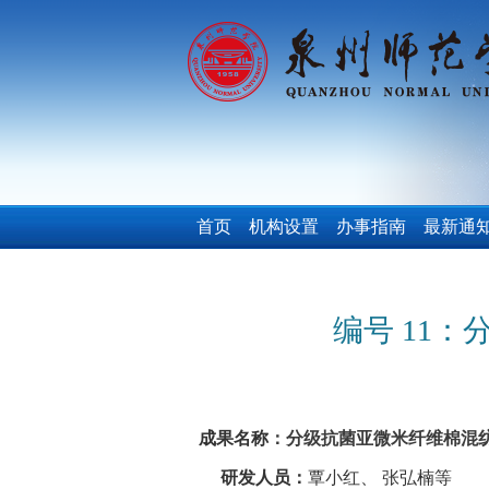
首页
机构设置
办事指南
最新通
编号 11
成果名称
：分级抗菌亚微米纤维棉混
研发人员：
覃小红、 张弘楠等