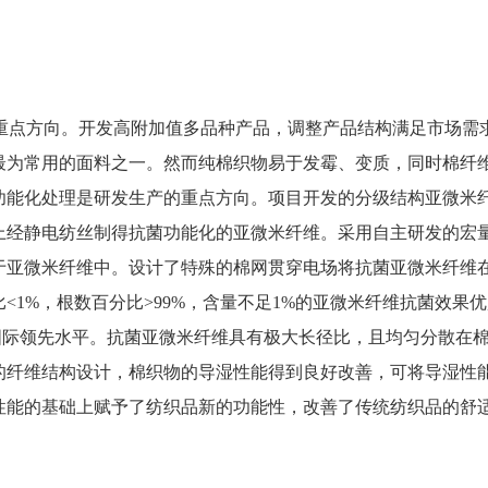
重点方向。开发高附加值多品种产品，调整产品结构满足市场需
最为常用的面料之一。然而纯棉织物易于发霉、变质，同时棉纤
功能化处理是研发生产的重点方向。项目开发的分级结构亚微米
上经静电纺丝制得抗菌功能化的亚微米纤维。采用自主研发的宏
于亚微米纤维中。设计了特殊的棉网贯穿电场将抗菌亚微米纤维
比
<1%
，根数百分比
>99%
，含量不足
1%
的亚微米纤维抗菌效果优
国际领先水平。抗菌亚微米纤维具有极大长径比，且均匀分散在
的纤维结构设计，棉织物的导湿性能得到良好改善，可将导湿性
性能的基础上赋予了纺织品新的功能性，改善了传统纺织品的舒