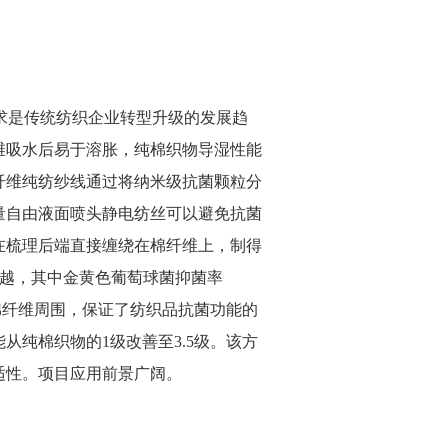
求是传统纺织企业转型升级的发展趋
维吸水后易于溶胀，纯棉织物导湿性能
纤维纯纺纱线通过将纳米级抗菌颗粒分
量自由液面喷头静电纺丝可以避免抗菌
在梳理后端直接缠绕在棉纤维上，制得
越，其中金黄色葡萄球菌抑菌率
棉纤维周围，保证了纺织品抗菌功能的
能从纯棉织物的
1
级改善至
3.5
级。该方
适性。项目应用前景广阔。