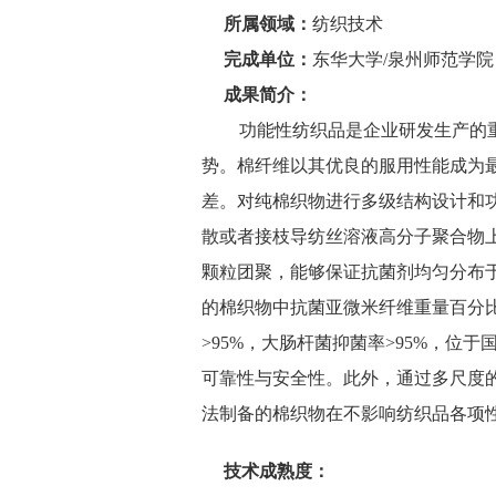
所属领域：
纺织技术
完成单位：
东华大学
/
泉州师范学院
成果简介：
功能性纺织品是企业研发生产的
势。棉纤维以其优良的服用性能成为
差。对纯棉织物进行多级结构设计和
散或者接枝导纺丝溶液高分子聚合物
颗粒团聚，能够保证抗菌剂均匀分布
的棉织物中抗菌亚微米纤维重量百分
>95%
，大肠杆菌抑菌率
>95%
，位于
可靠性与安全性。此外，通过多尺度
法制备的棉织物在不影响纺织品各项
技术成熟度：