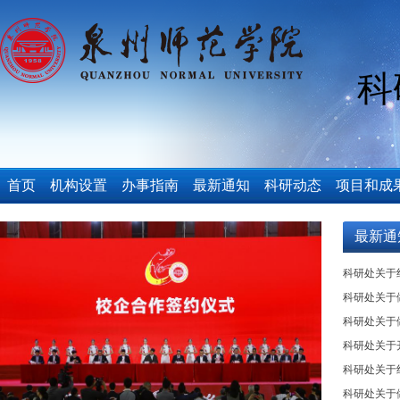
科
首页
机构设置
办事指南
最新通知
科研动态
项目和成
最新通
科研处关于组
科研处关于做
科研处关于做
科研处关于开
科研处关于组
科研处关于