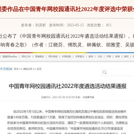
委作品在中国青年网校园通讯社2022年度评选中荣
发布者：刘灵昕
发布时间：2023-05-12
浏览次数：
811
社公
布了《中国青年网校园通讯社
20
22
年
遴选活动
结果
通报
》。
奏响青春之歌
》（作者：
江晓芬、傅凯灵、林佩钦、胡雅雯、吴