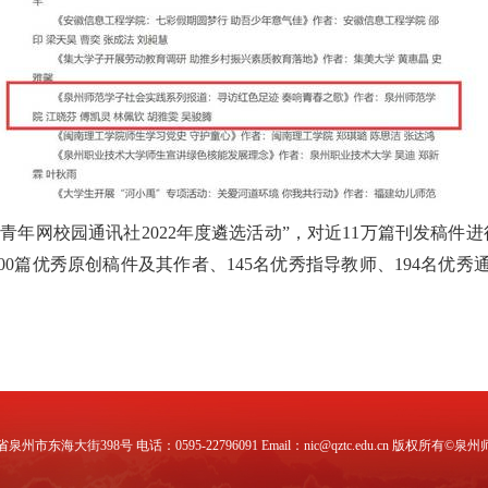
国青年网校园通讯社2022年度遴选活动”，对
近
11万篇刊发
稿件进
100篇优秀原创稿件
及其作者、
145名优秀指导教师、194名优秀
省泉州市东海大街398号
电话：0595-22796091
Email：nic@qztc.edu.cn
版权所有©泉州师