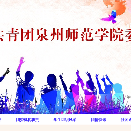
团委会
2026
站
团委机构职责
学生组织风采
团情快讯
社团