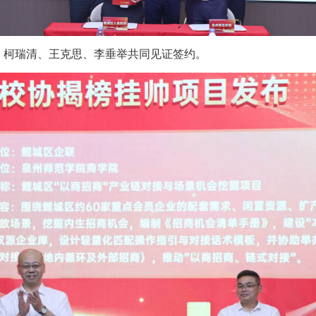
，柯瑞清、王克思
、
李垂举
共同见证签约。