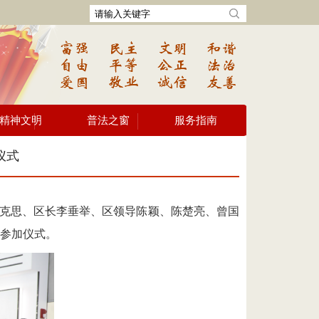
精神文明
普法之窗
服务指南
仪式
克思
、
区长李垂举
、
区领导陈颖、陈楚亮、曾国
参加仪式。