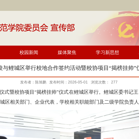
校园新闻
媒体聚焦
学习新思想
校与鲤城区举行校地合作签约活动暨校协项目“揭榜挂帅”
发布者：陈旭鹏
发布时间：2026-05-01
浏览次数：
277
仪式
暨校协项目
“揭榜挂帅”仪式在鲤城
区举行。
鲤城区委书记王
城区相关部门、企业代表
，
学
校相关职能部门
及
二级学院负责人