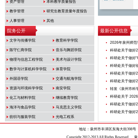
资产管理
本科教学质量报告
教学管理
研究生教育质量年度报告
人事管理
其他
院务公开
最新公开信息
文学与传播学院
教育科学学院
2026年泉州师
陈守仁商学院
音乐与舞蹈学院
科研处关于做好2
科研处关于做好“
物理与信息工程学院
美术与设计学院
科研处关于做好福
数学与计算机科学学院
体育学院
科研处关于做好2
外国语学院
交通与航海学院
科研处关于做好2
资源与环境科学学院
南安学院
转发《泉州市科学
科研处关于 202
化工与材料学院
继续教育学院
科研处关于做好20
海洋与食品学院
马克思主义学院
科研处关于做好2
纺织与服装学院
光电工程系
地址：泉州市丰泽区东海大街398号 电话：059
Copyright 2012-2013 All Right