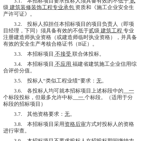
3.1.
本招标项目要求投标人须具备有效的不低于
贰
级
建筑装修装饰工程专业承包
资质和《施工企业安全生
产许可证》。
3.2.
投标人拟担任本招标项目的项目负责人（即项
目经理，下同）须具备有效的不低于
贰
级
建筑工程
专业
注册建造师执业资格（或建造师临时执业资格），并具备
有效的安全生产考核合格证书（
B
证）。
3.3.
本招标项目
不接受
联合体投标。
3.4.
本招标项目
不应用
福建省建筑施工企业信用综
合评价分值。
3.5.
投标人“类似工程业绩”要求：
无
。
3.6.
各投标人均可就本招标项目上述标段中的
一
个标段投标，但最多允许中标
一
个标段。（适用于分
标段的招标项目）
3.7.
其他资格要求：
无
。
3.8.
本招标项目采用
资格后审
方式对投标人的资格
进行审查。
3.9.
本招标项目不要求投标人在招投标期间缴纳农