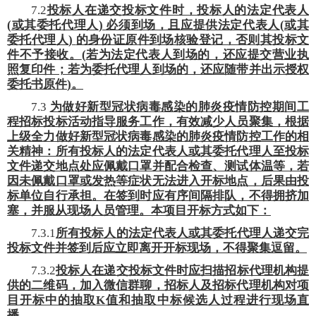
7.2
投标人在递交投标文件时，投标人的法定代表人
(
或其委托代理人
)
必须到场，且应提供法定代表人
(
或其
委托代理人
)
的身份证原件到场核验登记，否则其投标文
件不予接收。
(
若为法定代表人到场的，还应提交营业执
照复印件；若为委托代理人到场的，还应随带并出示授权
委托书原件
)
。
7.3
为做好新型冠状病毒感染的肺炎疫情防控期间工
程招标投标活动指导服务工作，有效减少人员聚集，根据
上级全力做好新型冠状病毒感染的肺炎疫情防控工作的相
关精神：所有投标人的法定代表人或其委托代理人至投标
文件递交地点处应佩戴口罩并配合检查、测试体温等，若
因未佩戴口罩或发热等症状无法进入开标地点，后果由投
标单位自行承担。在签到时应有序间隔排队，不得拥挤加
塞，并服从现场人员管理。本项目开标方式如下：
7.3.1
所有投标人的法定代表人或其委托代理人递交完
投标文件并签到后应立即离开开标现场，不得聚集逗留。
7.3.2
投标人在递交投标文件时应扫描招标代理机构提
供的二维码，加入微信群聊，招标人及招标代理机构对项
目开标中的抽取
K
值和抽取中标候选人过程进行现场直
播。