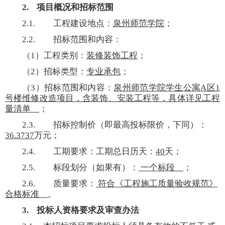
2.
项目概况和招标范围
2.1.
工程建设地点：
泉州师范学院
；
2.2.
招标范围和内容：
（
1
）工程类别：
装修装饰工程
；
（
2
）招标类型：
专业承包
；
（
3
）招标范围和内容：
泉州师范学院学生公寓
A
区
1
号楼维修改造项目，含装饰、安装工程等，具体详见工程
量清单
；
2.3.
招标控制价（即最高投标限价，下同）：
36.3737
万元；
2.4.
工期要求：工期总日历天：
40
天；
2.5.
标段划分（如果有）：
一个标段
；
2.6.
质量要求：
符合《工程施工质量验收规范》
合格标准
。
3.
投标人资格要求及审查办法