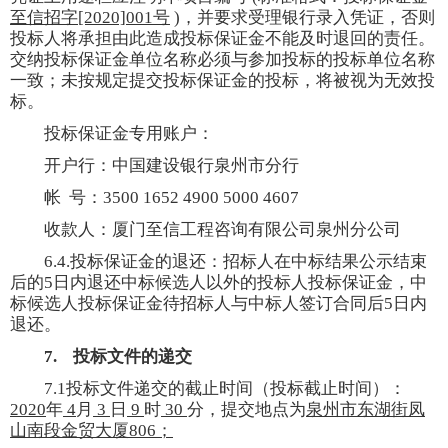
至信招字
[2020]001
号
)
，并要求受理银行录入凭证，否则
投标人将承担由此造成投标保证金不能及时退回的责任。
交纳投标保证金单位名称必须与参加投标的投标单位名称
一致；未按规定提交投标保证金的投标，将被视为无效投
标。
投标保证金专用账户：
开户行：中国建设银行泉州市分行
帐
号：
3500 1652 4900 5000 4607
收款人：厦门至信工程咨询有限公司泉州分公司
6.4.
投标保证金的退还：招标人在中标结果公示结束
后的
5
日内退还中标候选人以外的投标人投标保证金，中
标候选人投标保证金待招标人与中标人签订合同后
5
日内
退还。
7.
投标文件的递交
7.1
投标文件递交的截止时间（投标截止时间）：
2020
年
4
月
3
日
9
时
30
分，提交地点为
泉州市东湖街凤
山南段金贸大厦
806
；