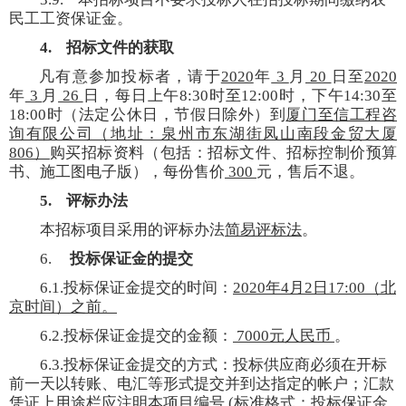
民工工资保证金。
4.
招标文件的获取
凡有意参加投标者，请于
2020
年
3
月
20
日至
2020
年
3
月
26
日，每日上午
8:30
时至
12:00
时，下午
14:30
至
18:00
时（法定公休日，节假日除外）
到
厦门至信工程咨
询有限公司（地址：泉州市东湖街凤山南段金贸大厦
806
）
购买招标资料（包括：招标文件、招标控制价预算
书、施工图电子版），每份售价
300
元，售后不退。
5.
评标办法
本招标项目采用的评标办法
简易评标法
。
6.
投标保证金的提交
6.1.
投标保证金提交的时间：
2020
年
4
月
2
日
17:00
（北
京时间）之前。
6.2.
投标保证金提交的金额：
7000
元人民币
。
6.3.
投标保证金提交的方式：
投标供应商必须在开标
前一天以转账、电汇等形式提交并到达指定的帐户；汇款
凭证上用途栏应注明本项目编号
(
标准格式：投标保证金