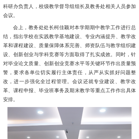
科研办负责人
，
校级
教学督导组组长
及
教务处
相关人员
参加
会议。
会上，教务处处长柯佳颖对本学期期中教学工作进行
总
结
，
指出
学校在实践教学基地建设、专业内涵提升、教学改
革和课程建设、质量保障体系完善、师资队伍
与教学组织建
设、
创新创业
与学科竞赛
等方面取得
了
扎实成效
。
同时，
针
对毕业论文质量、创新创业竞赛水平等关键
环节
作出质量预
警，要求
各单位切实履行主体
责任
，
从严从实抓好问题
整
改，
进一步强化全
过程管理
。
会议还就
专业建设、教学改
革、课程申报、毕业班事务及期末
教学
等重点工作作出
具体
安排。