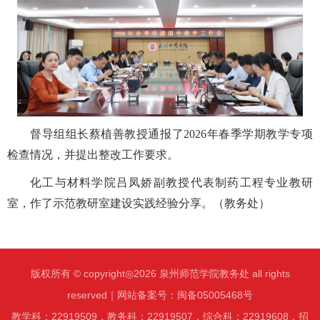
督导组组长蔡植善教授通报了
2026年春季学期教学专项
检查情况，并提出整改工作要求。
化工与材料学院吕凤娇副教授代表制药工程专业教研
室，作了示范教研室建设实践经验分享。（教务处）
版权所有 © copyright◎2026 泉州师范学院教务处 all rights
reserved｜网站备案号：闽备05005468号
教学科：22919509，教务科：22919507，综合科：22919608，招