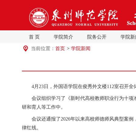
首 页
学院简介
院务公开
学院新
当前位置：
首页
>
学院新闻
4月23日，外国语学院在俊秀外文楼112室
召开全
会议组织学习了
《新时代高校教师职业行为十项
研和育人
等
工作中。
会议还
通报了
202
6
年以来高校师德师风典型案例
律红线。