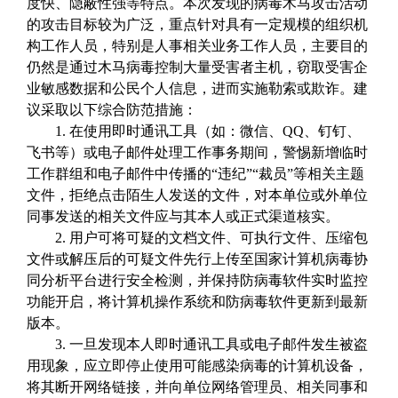
度快、隐蔽性强等特点。本次发现的病毒木马攻击活动
的攻击目标较为广泛，重点针对具有一定规模的组织机
构工作人员，特别是人事相关业务工作人员，主要目的
仍然是通过木马病毒控制大量受害者主机，窃取受害企
业敏感数据和公民个人信息，进而实施勒索或欺诈。建
议采取以下综合防范措施：
1. 在使用即时通讯工具（如：微信、QQ、钉钉、
飞书等）或电子邮件处理工作事务期间，警惕新增临时
工作群组和电子邮件中传播的“违纪”“裁员”等相关主题
文件，拒绝点击陌生人发送的文件，对本单位或外单位
同事发送的相关文件应与其本人或正式渠道核实。
2. 用户可将可疑的文档文件、可执行文件、压缩包
文件或解压后的可疑文件先行上传至国家计算机病毒协
同分析平台
进行安全检测，并保持防病毒软件实时监控
功能开启，将计算机操作系统和防病毒软件更新到最新
版本。
3. 一旦发现本人即时通讯工具或电子邮件发生被盗
用现象，应立即停止使用可能感染病毒的计算机设备，
将其断开网络链接，并向单位网络管理员、相关同事和