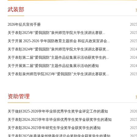
武装部
2026年征兵宣传手册
2025
关于表彰2025年“爱我国防”泉州师范学院大学生演讲比赛获...
2025
关于开展 2025-2026 学年国防教育主题班会 和征兵政策宣讲会...
2025
关于表彰2024年“爱我国防”泉州师范学院大学生演讲比赛获奖...
2024
关于表彰第二届“爱我国防”主题作品征集展示活动获奖学生的...
2024
关于开展第二届“爱我国防”主题作品征集展示活动的通知
2024
关于表彰泉州师范学院2023年“爱我国防”大学生演讲比赛获奖...
2023
资助管理
关于做好2025-2026学年毕业班优秀学生奖学金评定工作的通知
2026
关于表彰2024-2025学年非毕业班优秀学生奖学金获奖学生的通知
2025
关于表彰2024-2025学年研究生学业奖学金获奖学生的通知
2025
关于表彰2025年香港泉州慈善促进总会奖助学金获奖学生的通知
2025