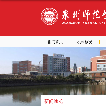
部门首页
机构概况
新闻速览