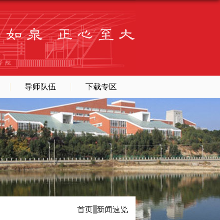
导师队伍
下载专区
首页
新闻速览