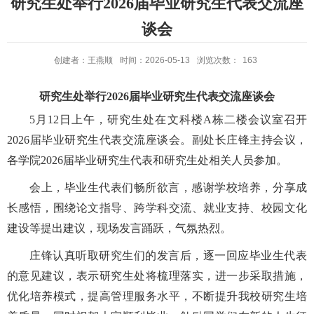
研究生处举行2026届毕业研究生代表交流座
谈会
创建者：王燕顺
时间：2026-05-13
浏览次数：
163
研究生处举行
202
6
届毕业研究生代表交流座谈会
5月12日上午，研究生处在文科楼A栋二楼会议室召开
2026届毕业研究生代表交流座谈会。副处长庄锋主持会议，
各学院2026届毕业研究生代表和研究生处相关人员参加。
会上，毕业生代表
们畅所欲言，
感谢学校培养，分享成
长感悟，围绕论文指导、跨学科交流、就业支持
、校园文化
建设
等提出建议
，
现场发言踊跃，气氛热烈。
庄锋认真听取
研究生们的发言后，
逐一回应毕业生代表
的意见建议
，表示研究生处
将梳理落实，
进一步采取措施，
优化培养模式
，
提
高管理
服务水平
，不断提升我校研究生培