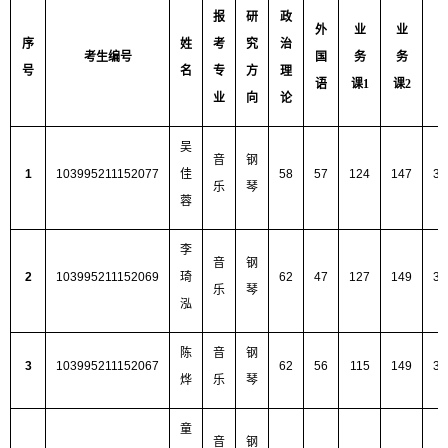
报
研
政
外
业
业
序
姓
考
究
治
考生编号
国
务
务
号
名
专
方
理
语
课
1
课
2
业
向
论
吴
音
钢
1
103995211152077
佳
58
57
124
147
38
乐
琴
蓉
李
音
钢
2
103995211152069
琦
62
47
127
149
38
乐
琴
泓
陈
音
钢
3
103995211152067
62
56
115
149
38
烨
乐
琴
童
音
钢