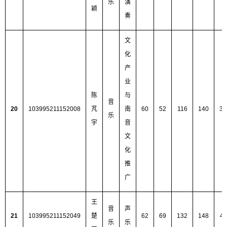
乐
演
颖
奏
文
化
产
业
陈
与
音
20
103995211152008
芃
南
60
52
116
140
36
乐
宇
音
文
化
推
广
王
音
声
21
103995211152049
楚
62
69
132
148
41
乐
乐