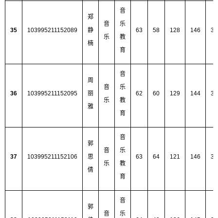
音
郑
音
乐
35
103995211152089
静
63
58
128
146
39
乐
教
楠
育
音
周
音
乐
36
103995211152095
丽
62
60
129
144
39
乐
教
雅
育
音
郭
音
乐
37
103995211152106
思
63
64
121
146
39
乐
教
倩
育
音
郭
音
乐