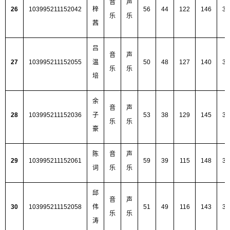
音
声
26
103995211152042
梓
56
44
122
146
36
乐
乐
茜
吕
音
声
27
103995211152055
温
50
48
127
140
36
乐
乐
培
余
音
声
28
103995211152036
子
53
38
129
145
36
乐
乐
豪
陈
音
声
29
103995211152061
59
39
115
148
36
词
乐
乐
邱
音
声
30
103995211152058
伟
51
49
116
143
35
乐
乐
涛