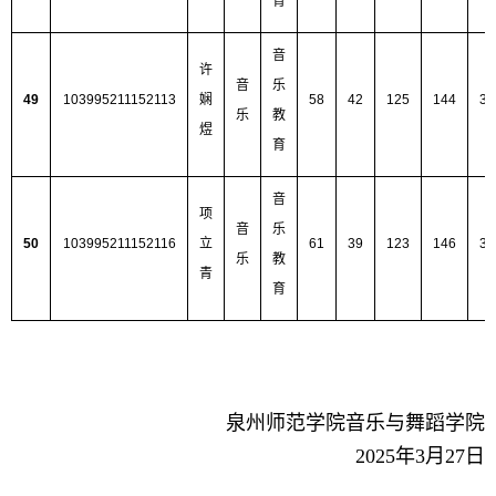
育
音
许
音
乐
49
103995211152113
娴
58
42
125
144
36
乐
教
煜
育
音
项
音
乐
50
103995211152116
立
61
39
123
146
36
乐
教
青
育
泉州师范学院音乐与舞蹈学院
2025
年
3
月
27
日