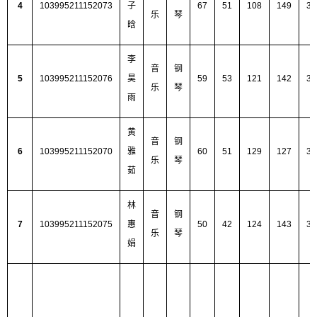
4
103995211152073
子
67
51
108
149
37
乐
琴
晗
李
音
钢
5
103995211152076
昊
59
53
121
142
37
乐
琴
雨
黄
音
钢
6
103995211152070
雅
60
51
129
127
36
乐
琴
茹
林
音
钢
7
103995211152075
惠
50
42
124
143
35
乐
琴
娟