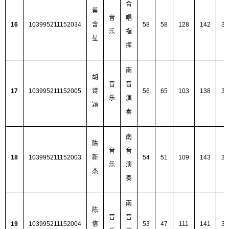
合
蔡
音
唱
16
103995211152034
含
58
58
128
142
38
乐
指
星
挥
南
胡
音
音
17
103995211152005
诗
56
65
103
138
36
乐
演
颖
奏
南
陈
音
音
18
103995211152003
新
54
51
109
143
35
乐
演
杰
奏
南
陈
音
音
19
103995211152004
信
53
47
111
141
35