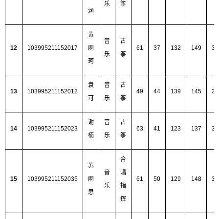
乐
筝
涵
黄
音
古
12
103995211152017
雨
61
37
132
149
37
乐
筝
珂
袁
音
古
13
103995211152012
49
44
139
145
37
可
乐
筝
谢
音
古
14
103995211152023
63
41
123
137
36
楠
乐
筝
合
苏
音
唱
15
103995211152035
雨
61
50
129
148
38
乐
指
思
挥