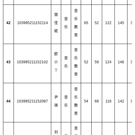
音
银
音
乐
42
103995211152114
佳
65
52
122
145
38
乐
教
妮
育
音
欧
音
乐
43
103995211152102
小
52
59
124
146
38
乐
教
丫
育
音
尹
音
乐
44
103995211152087
54
68
116
142
38
祺
乐
教
育
音
刘