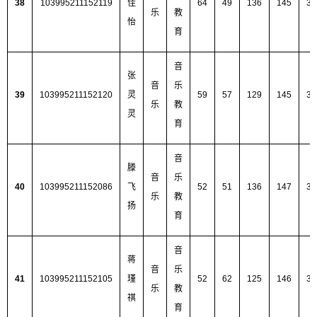
38
103995211152119
佳
64
49
136
145
39
乐
教
怡
育
音
张
音
乐
39
103995211152120
灵
59
57
129
145
39
乐
教
灵
育
音
滕
音
乐
40
103995211152086
飞
52
51
136
147
38
乐
教
扬
育
音
蒋
音
乐
41
103995211152105
瑾
52
62
125
146
38
乐
教
祺
育