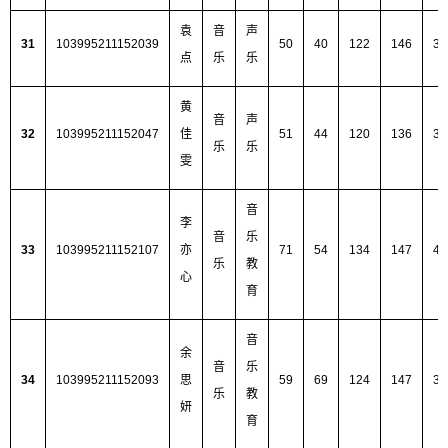
袁
音
声
31
103995211152039
50
40
122
146
35
点
乐
乐
黄
音
声
32
103995211152047
佳
51
44
120
136
35
乐
乐
雯
音
李
音
乐
33
103995211152107
亦
71
54
134
147
40
乐
教
心
育
音
余
音
乐
34
103995211152093
思
59
69
124
147
39
乐
教
妍
育