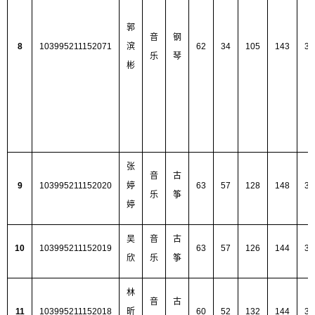
郭
音
钢
8
103995211152071
滨
62
34
105
143
34
乐
琴
彬
张
音
古
9
103995211152020
婷
63
57
128
148
39
乐
筝
婷
吴
音
古
10
103995211152019
63
57
126
144
39
欣
乐
筝
林
音
古
11
103995211152018
昕
60
52
132
144
38