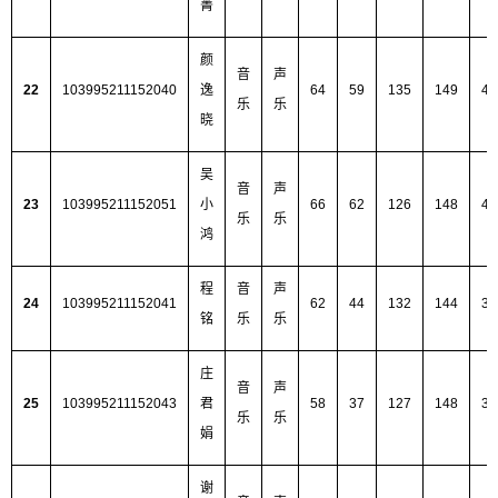
菁
颜
音
声
22
103995211152040
逸
64
59
135
149
40
乐
乐
晓
吴
音
声
23
103995211152051
小
66
62
126
148
40
乐
乐
鸿
程
音
声
24
103995211152041
62
44
132
144
38
铭
乐
乐
庄
音
声
25
103995211152043
君
58
37
127
148
37
乐
乐
娟
谢