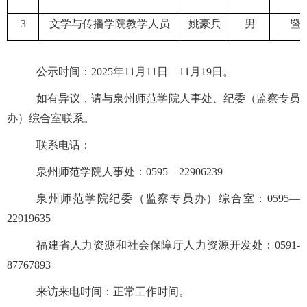
3
文学与传播学院教学人员
姚豪兵
男
暨
公示时间：
2025
年
11
月
11
日
—
11
月
19
日。
如有异议，请与
泉州师范学院
人事处、纪
委（监察专员
办）综合室
联系。
联系电话：
泉州师范学院
人事处：
059
5
—
22906239
泉州师范学院纪委（监察专员办）综合室
：
0595
—
22919635
福建省人力资源和社会保障厅人力资源开发处：
0591-
87767893
来访来电时间：正常工作时间。