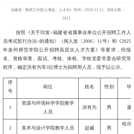
创建者：教师工作部(人事处、人才办)
时间：2025-11-11
浏览次数：
2911
按照《
关于印发
<福建省省属事业单位公开招聘工作人
员考试暂行办法>的通知》
（闽人发〔
2006〕11号）
和
《
202
5
年
泉州师范学院公开招聘高层次人才方案
》
等要求，经报
名、资格审查、面试、考核、体检
、
学校党委常委会研究
等
程序，确定
洪有为等
3位博士
为拟聘用人
员
，现予以公示。
序
岗位
姓名
性别
毕
号
资源与环境科学学院教学
1
洪有为
男
厦
人员
哈尔
2
美术与设计学院教学人员
赵威
男