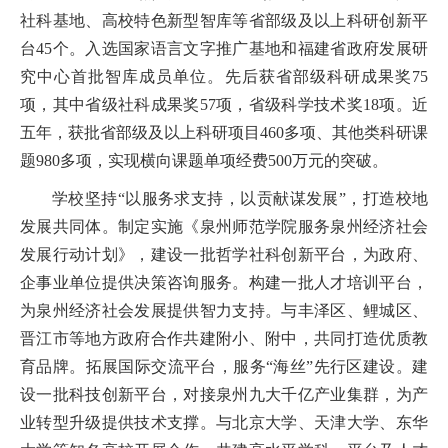
社科基地、高校特色新型智库等省部级及以上科研创新平
台
45
个。入选国家语言文字推广基地和福建省政府发展研
究中心首批智库成员单位。先后获省部级科研成果奖
75
项，其中省级社科成果奖
57
项，省级科学技术奖
18
项。近
五年，
获批
省部级及以上科研项目
460
多项、其他类科研课
题
980多
项
，实现横向课题单项经费
500万元的突破‌
。
学校坚持
“以服务求支持，以贡献谋发展”，打造校地
发展共同体。制定实施《泉州师范学院服务泉州经济社会
发展行动计划》，建设一批哲学社科创新平台，为政府、
企事业单位提供决策咨询服务。构建一批人才培训平台，
为泉州经济社会发展提供智力支持。与丰泽区、鲤城区、
晋江市等地方政府合作共建附小、附中，共同打造优质教
育品牌。拓展国际交流平台，服务“海丝”先行区建设。建
设一批科技创新平台，对接泉州九大千亿产业集群，为产
业转型升级提供技术支撑。与北京大学、天津大学、东华