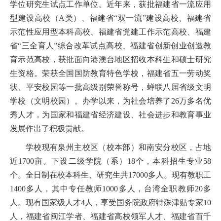
学位研究生试点工作单位。近年来，获批福建省一流应用
型建设高校（A类）、福建省“双一流”建设高校、福建省
示范性应用型本科高校、福建省党建工作示范高校、福建
省“三全育人”综合改革试点高校、福建省创新创业创造教
育示范高校，获批面向港澳台地区招收本科生和硕士研究
生资格。荣获全国国防教育特色学校，福建省五一劳动奖
状、平安校园等一批高级别荣誉称号，蝉联八届省级文明
学校（文明校园）。办学以来，为社会培养了26万多名优
秀人才，为国家和福建省经济建设、社会进步和教育事业
发展作出了积极贡献。
学校现有泉州主校区（校本部）和南安分校区，占地
近
1700亩。下设二级学院
（
系
）
18个，本科招生专业
58
个。全日制在校本科生、研究生
共
17000多
人。现有教职工
1400多人，其中专任教师1000多人，台湾全职教师20多
人。现有国家级人才
4
人，享受国务院政府特殊津贴专家
10
人，福建省闽江学者、福建省高校领军人才、福建省百千