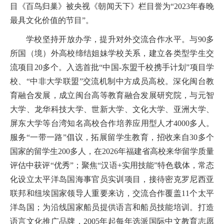
目《百鸟归巢》被央视《朝闻天下》栏目誉为“2023年春晚
最具文化价值的节目”。
学校坚持开放办学，提升对外交流合作水平。与
90多
所国（境）外高校缔结姐妹学校关系，
建立各类型学生交
流项目
20多个
。入选首批
“中国-东盟千校携手计划”项目学
校
、
“中非大学联盟”交流机制中方成员高校。深化闽台教
育融合发展，成立闽台高等教育融合发展研究院
，
与元智
大学、龙华科技大学、世新大学、文化大学、亚洲大学、
屏东大学等台湾知名高校合作培养应用型人才
4000多人
。
服务
“一带一路”倡议，拓展留学生教育，招收来自30多个
国家的留学生200多人
，在
2026年福建省高校来华留学质量
评估中获评“优秀”
；聚焦
“汉语+实用技能”特色载体，
常态
化设立太平洋岛国海事官员实训项目，
接待密克罗尼西亚
联邦和纽埃国家领导人重要来访，交流合作覆盖
11个太平
洋岛国；为沿线国家船员提供语言和
船员
技能培训。打造
语言文化推广品牌，
2005年起每年选派国际中文教育志愿