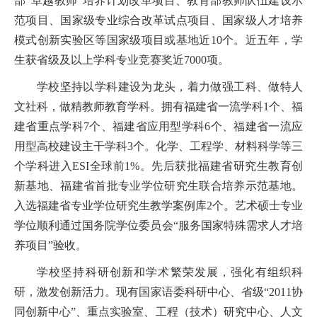
部“卓越教师”培养计划改革项目、教育部教师队伍建设示
范项目、国家级专业综合改革试点项目、国家级人才培养
模式创新实验区等国家级项目或基地近10个。近
五
年，学
生获省级及以上学科专业竞赛奖
近
7000
项。
学校坚持以学科建设为龙头，着力做
强
工科、做
特
人
文社科，做精教师教育学科。拥有福建省一流学科
1个、福
建省重点学科7个、福建省应用型学科6个、福建省一流应
用型高校建设主干学科3个。化学、工程学
、
材料科学等三
个学科进入
ESI全球前1%
。
先后获批福建省研究生教育创
新基地、福建省首批专业学位研究生联合培养示范基地。
入选福建省专业学位研究生教学案例库
2个。艺术硕士专业
学位顺利通过国务院学位委员会“服务国家特殊需求人才培
养项目”验收。
学校坚持科研创新和学术繁荣发展，
强化有组织科
研
，
激发创新活力
。现有国家语委科研中心、省级
“2011协
同创新中心”、重点实验室、工程（技术）研究中心、人文