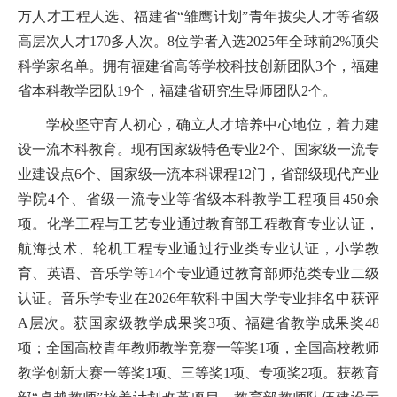
万人才工程人选、福建省
“雏鹰计划”青年拔尖人才等省级
高层次人才1
7
0多人次
。
8位学者入选2025年全球前2%顶尖
科学家
名单
。
拥有福建省高等学校科技创新团队
3个，福建
省本科教学团队
19
个，福建省研究生导师团队
2个。
学校坚守育人初心，确立人才培养中心地位，着力建
设一流本科教育。现有国家级特色专业
2个、国家级一流专
业建设点6个、国家级一流本科课程
12
门
，
省部级现代产业
学院
4个、
省级一流专业等省级本科教学工程项目
4
50
余
项。化学工程与工艺专业通过教育部工程教育专业认证，
航海技术、轮机工程专业通过行业类专业认证，小学教
育、英语、音乐学等
14个专业通过教育部师范类专业二级
认证。音乐学专业在202
6年
软科中国大学专业排名中获评
A层次。
获国家级教学成果奖
3项、福建省教学成果奖48
项；
全国高校青年教师教学竞赛
一等奖
1项，
全国高校教师
教学创新大赛一等
奖
1项、
三等奖
1项、
专项奖
2项。获教育