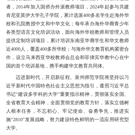
者，2014年加入国侨办外派教师项目，2024年
起参与共建
肯尼亚莫伊大学孔子学院，
累计选派
400多名
学生赴海外华
校和孔院教授中文和中华文化
；
每年承办海外华裔青少年
各类型语言文化培训活动，面向海外华校教师和管理人员
提供定制培训项目，累计培训东南亚华裔学生和华文教师
近
4000人，覆盖400多所华校；
与海外华文教育机构紧密合
作，设立马来西亚华校教师会总会和菲律宾华教中心在中
国的首个培训基地，携手构建华文教育共同体。
迈进新时代，开启新征程。泉州师范学院将坚持以习
近平新时代中国特色社会主义思想为指引
，
遵照习近平总
书记
“建设多学科的大学”重要指示精神，贯彻落实全国、
全省教育大会精神，全面贯彻党的教育方针，落实立德树
人根本任务，不忘初心、牢记使命、奋勇争先，推进实
施“2810”发展战略，努力建设特色鲜明的一流应用
研究型
大学。