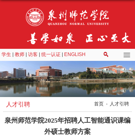
学生
|
教师
|
访客
|
统一认证
|
ENGLISH
人才引聘
首页
人才引聘
泉州师范学院2025年招聘人工智能通识课编
外硕士教师方案