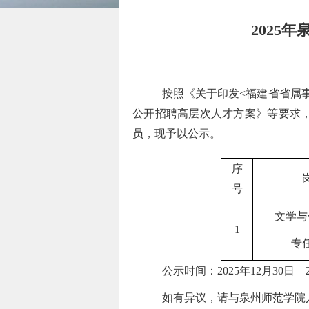
2025
按照《
关于印发
<福建省省属
公开招聘高层次人才方案
》
等要求
员
，现予以公示。
序
号
文学与
1
专
公示时间：
2025
年
12
月
30
日
—
如有异议，请与
泉州师范学院