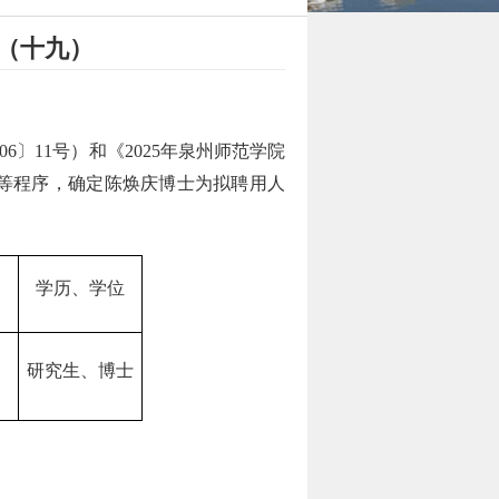
示（十九）
006〕11号）
和
《
202
5
年
泉州师范学院
等程序，确定
陈焕庆博士
为拟聘用人
学历、学位
研究生、博士