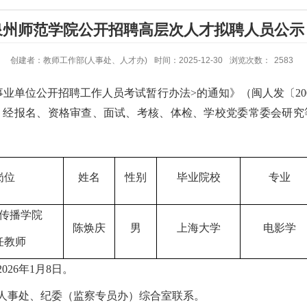
年泉州师范学院公开招聘高层次人才拟聘人员公
创建者：教师工作部(人事处、人才办)
时间：2025-12-30
浏览次数：
2583
事业单位公开招聘工作人员考试暂行办法>的通知》
（闽人发〔
2
，经报名、资格审查、面试、考核、体检
、
学校党委常委会研究
岗位
姓名
性别
毕业院校
专业
传播学院
陈焕庆
男
上海大学
电影学
任教师
2026年1
月
8
日。
人事处、纪
委（监察专员办）综合室
联系。