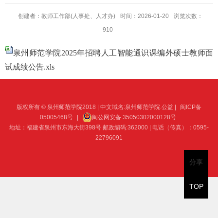
创建者：教师工作部(人事处、人才办)
时间：2026-01-20
浏览次数：
910
泉州师范学院2025年招聘人工智能通识课编外硕士教师面
试成绩公告.xls
版权所有 © 泉州师范学院2018 | 中文域名:泉州师范学院.公益 |
闽ICP备
05005468号
|
闽公网安备 35050302000128号
地址：福建省泉州市东海大街398号 邮政编码:362000 | 电话（传真）：0595-
22796091
分享
TOP