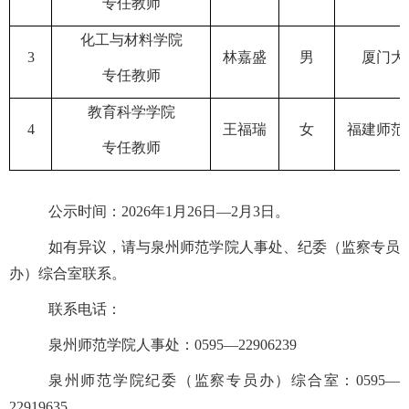
专任教师
化工与材料学院
3
林嘉盛
男
厦门大
专任教师
教育科学学院
4
王福瑞
女
福建师范
专任教师
公示时间：
2026
年
1
月
26
日
—
2
月
3
日。
如有异议，请与
泉州师范学院
人事处、纪
委（监察专员
办）综合室
联系。
联系电话：
泉州师范学院
人事处：
059
5
—
22906239
泉州师范学院纪委（监察专员办）综合室
：
0595
—
22919635