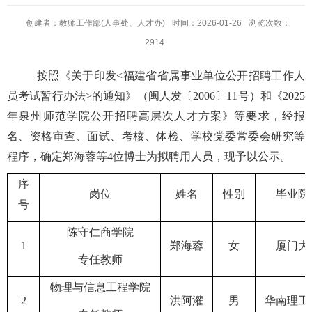
创建者：教师工作部(人事处、人才办)
时间：2026-01-26
浏览次数：
2914
按照《
关于印发
<福建省省属事业单位公开招聘工作人
员考试暂行办法>的通知》
（闽人发〔
2006〕11号）
和
《
202
5
年
泉州师范学院公开招聘高层次人才方案
》
等要求，经报
名、资格审查、面试、考核、体检
、
学校党委常委会研究
等
程序，确定
郑海蓉等
4位博士
为拟聘用人
员
，现予以公示。
序
岗位
姓名
性别
毕业院
号
陈守仁商学院
1
郑海蓉
女
厦门大
专任教师
物理与信息工程学院
2
洪阿灌
男
华南理工