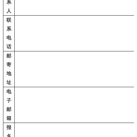
系
人
联
系
电
话
邮
寄
地
址
电
子
邮
箱
报
名