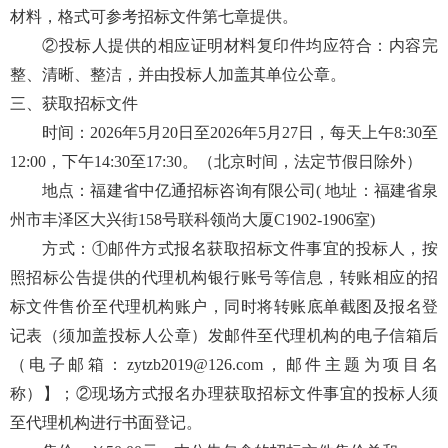
材料，格式可参考招标文件第七章提供。
②投标人提供的相应证明材料复印件均应符合：内容完
整、清晰、整洁，并由投标人加盖其单位公章。
三、获取招标文件
时间：
202
6
年
5
月
20
日至
202
6
年
5
月
27
日，每天上午
8:30至
12:00，下午14:30至17:30。（北京时间，法定节假日除外）
地点：福建省中亿通招标咨询有限公司
( 地址：福建省泉
州市丰泽区大兴街158号联科领尚大厦C1902-1906室)
方式：
①邮件方式报名获取招标文件事宜的投标人，按
照招标公告提供的代理机构银行账号等信息，转账相应的招
标文件售价至代理机构账户，同时将转账底单截图及报名登
记表（须加盖投标人公章）发邮件至代理机构的电子信箱后
（电子邮箱：zytzb2019@126.com，邮件主题为项目名
称）】；②现场方式报名办理获取招标文件事宜的投标人须
至代理机构进行书面登记。