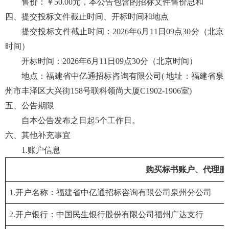
售价：￥
50.00
元，本公告包含的招标文件售价总和
四、提交投标文件截止时间、开标时间和地点
提交投标文件截止时间：
202
6
年
6
月
11
日
09点
3
0分（北京
时间）
开标时间：
202
6
年
6
月
11
日
09点
3
0分（北京时间）
地点：福建省中亿通招标咨询有限公司
( 地址：福建省泉
州市丰泽区大兴街158号联科领尚大厦C1902-1906室)
五、公告期限
自本公告发布之日起
5个工作日。
六、其他补充事宜
1
.
账户信息
购买标书账户、
代理服
1
.
开户名称：福建省中亿通招标咨询有限公司泉州分公司
2
.
开户银行：
中国民生银行股份有限公司福州广达支行