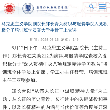
马克思主义学院副院长郑长青为纺织与服装学院入党积
极分子培训班学员暨大学生骨干上党课
时间：2025-06-16
浏览：
149
6月1
2
日
下午
，马克思
主义
学院副院长
（
主持工
作
）
郑长青在荣助
212为
纺织与服装学院党校入党
积极分子
“深入贯彻中央八项规定精神学习教育”培
训班全体学员
上党课，
学工办主任聂莹、
培训班班
主任王亚明参加。
郑长青以
“从伟大长征中汲取精神力量”为主
题，从长征的历史背景、长征途中的关键战役和事
件，以及长征精神的内涵与当代价值等角度展开深