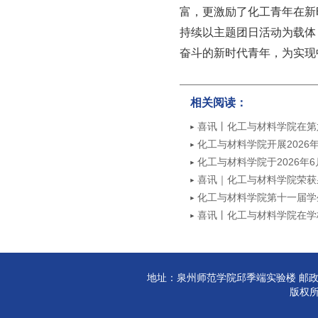
富，更激励了化工青年在新
持续以主题团日活动为载体
奋斗的新时代青年，为实现
相关阅读：
喜讯丨化工与材料学院在第
奖
化工与材料学院开展2026
动
化工与材料学院于2026年
喜讯｜化工与材料学院荣获
奖
化工与材料学院第十一届学
喜讯丨化工与材料学院在学校
动中荣获先进集体荣誉称号
地址：泉州师范学院邱季端实验楼 邮政编码:3
版权所