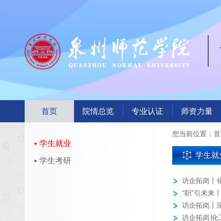
首页
院情总览
专业认证
师资力量
您当前位置：
首
学生就业
学生就
学生考研
访企拓岗丨
“职”引未来
访企拓岗丨
洋科技有...
访企拓岗∣化