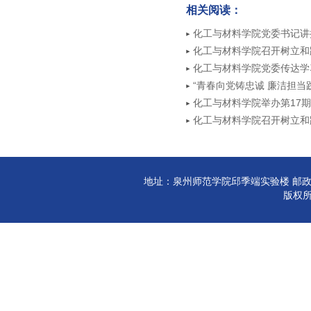
相关阅读：
化工与材料学院党委书记讲
化工与材料学院召开树立和
学习中心组学习会
化工与材料学院党委传达学
年大会上的重要讲话精神
“青春向党铸忠诚 廉洁担当
105周年主题党日活动
化工与材料学院举办第17
化工与材料学院召开树立和
学习中心组学习会
地址：泉州师范学院邱季端实验楼 邮政编码:3
版权所