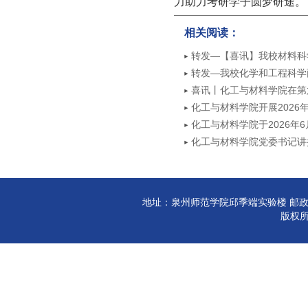
力助力考研学子圆梦研途。
相关阅读：
转发—【喜讯】我校材料科学
转发—我校化学和工程科学两
喜讯丨化工与材料学院在第
奖
化工与材料学院开展2026
动
化工与材料学院于2026年
化工与材料学院党委书记讲
地址：泉州师范学院邱季端实验楼 邮政编码:3
版权所