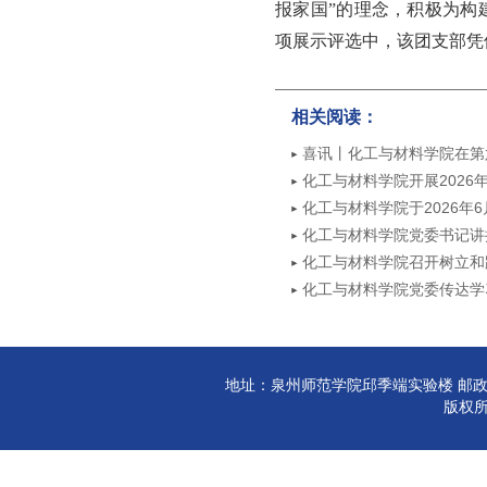
报家国”的理念，积极为构
项展示评选中，该团支部凭
相关阅读：
喜讯丨化工与材料学院在第
奖
化工与材料学院开展2026
动
化工与材料学院于2026年
化工与材料学院党委书记讲
化工与材料学院召开树立和
学习中心组学习会
化工与材料学院党委传达学
年大会上的重要讲话精神
地址：泉州师范学院邱季端实验楼 邮政编码:3
版权所