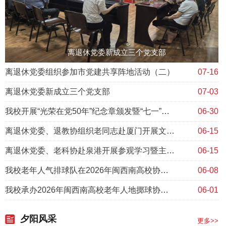
离退休党委新成立三个党支部
离退休党委组织参加市党建共享阵地活动（二）
07-16
离退休党委新成立三个党支部
07-03
我校开展“光荣在党50年”纪念章颁发暨“七一”走访慰问活动
06-30
离退休党委、退教协组织老同志赴厦门开展文化康养活动​
06-15
离退休党委、老科协赴泉港开展参观学习暨主题党日活动
06-15
我校老年人气排球队在2026年闽西南高校协作赛中喜获佳绩​
06-08
我校承办2026年闽西南高校老年人地掷球协作赛
06-01
夕阳风采
更多>>