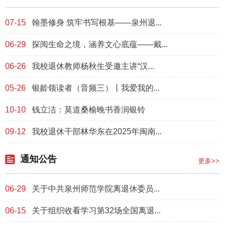
07-15
翰墨修身 筑牢书写根基——泉州退...
06-29
探阅生命之境，涵养文心底蕴——戴...
06-26
我校退休教师杨秋生受邀主讲“汉...
05-26
银龄领读者（音频三）丨我爱我的...
10-10
钱立洁：莫道桑榆晚书香润银铃
09-12
我校退休干部林华东在2025年闽南...
通知公告
更多>>
06-29
关于中共泉州师范学院离退休委员...
06-15
关于组织收看学习第32场全国离退...