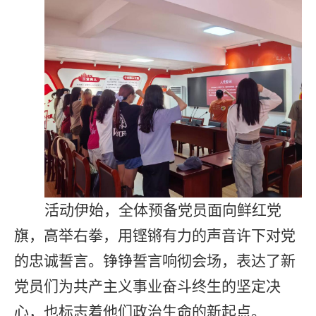
活动伊始，全体预备党员面向鲜红党
旗，高举右拳，用铿锵有力的声音许下对党
的忠诚誓言。铮铮誓言响彻会场，表达了新
党员们为共产主义事业奋斗终生的坚定决
心，也标志着他们政治生命的新起点。