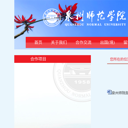
首页
关于我们
合作交流
出国(境)
留
合作项目
您所在的位
泉州师院部