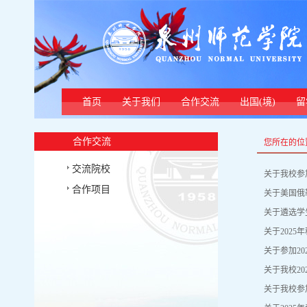
首页
关于我们
合作交流
出国(境)
留
合作交流
您所在的位
交流院校
关于我校参
合作项目
关于美国俄
关于遴选学
关于202
关于参加2
关于我校2
关于我校参