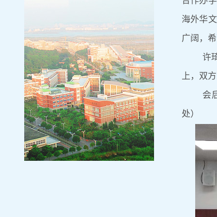
合作办学
海外华文
广阔，希
许
上，双方
会
处）