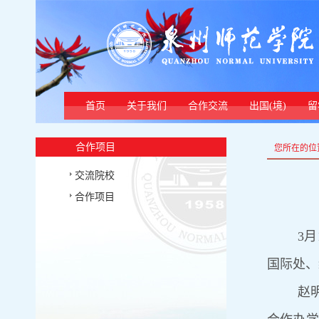
首页
关于我们
合作交流
出国(境)
留
合作项目
您所在的位
交流院校
合作项目
3
国际处、
赵