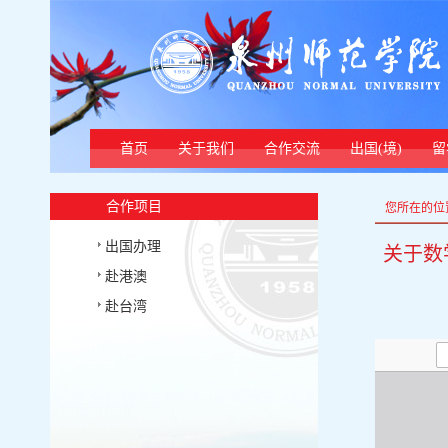
首页
关于我们
合作交流
出国(境)
留
合作项目
您所在的位
出国办理
关于数
赴港澳
赴台湾