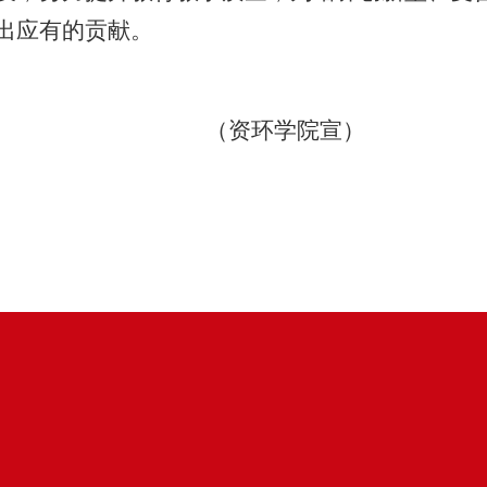
出应有的贡献
。
（资环学院宣）