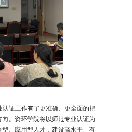
业
认证
工作
有了更准确、
更
全面的把
方向。资环学院将以师范专业认证为
合型、应用型人才
，
建设高水平、有