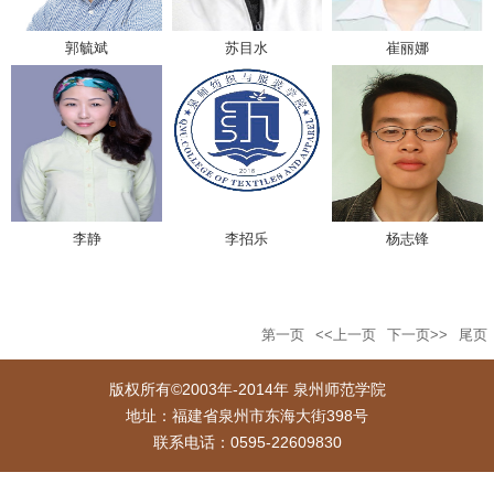
郭毓斌
苏目水
崔丽娜
李静
李招乐
杨志锋
第一页
<<上一页
下一页>>
尾页
版权所有©2003年-2014年 泉州师范学院
地址：福建省泉州市东海大街398号
联系电话：0595-22609830