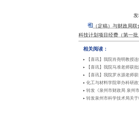
发
（定稿）与财政局联合
科技计划项目经费（第一批）
相关阅读：
【喜讯】我院肖尧明教授连
影响力榜单”
【喜讯】我院马准老师获批
【喜讯】我院罗水源老师获
化工与材料学院举办科研政
转发《泉州市财政局 泉州市
新示范区协同创新平台项目
转发泉州市科学技术局关于
案》的通知