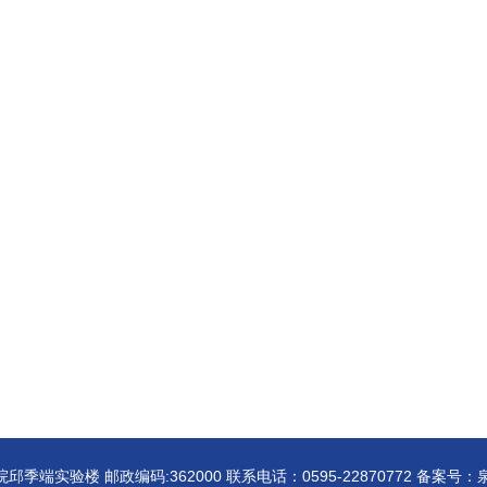
端实验楼 邮政编码:362000 联系电话：0595-22870772 备案号：泉