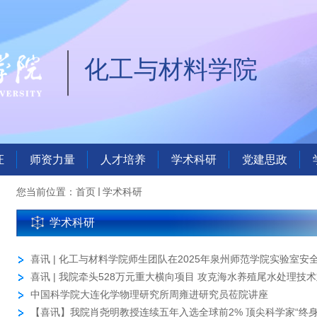
化工与材料学院
证
师资力量
人才培养
学术科研
党建思政
您当前位置：
首页
学术科研
学术科研
喜讯 | 化工与材料学院师生团队在2025年泉州师范学院实验室安
一等奖
喜讯 | 我院牵头528万元重大横向项目 攻克海水养殖尾水处理技
中国科学院大连化学物理研究所周雍进研究员莅院讲座
【喜讯】我院肖尧明教授连续五年入选全球前2% 顶尖科学家“终