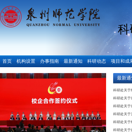
科
首页
机构设置
办事指南
最新通知
科研动态
项目和成
最新通
科研处关于组
科研处关于做
科研处关于做
科研处关于开
科研处关于组
科研处关于