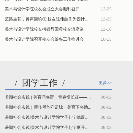
美术与设计学院校友会成立大会顺利召开
12-23
艺路生花，菁声回响①|校友陈伟航作为设计...
12-23
美术与设计学院校友柯银辉回母校交流座谈
12-10
美术与设计学院召开校友会筹备工作推进会​
10-15
/
团学工作
/
更多>>
暑期社会实践 | 美育润乡野，青春悟长征——...
08-02
暑期社会实践｜薪传侨韵守遗脉・美育下乡助...
08-02
暑期社会实践∣美术与设计学院学子赴宁德屏...
08-02
暑期社会实践∣美术与设计学院学子赴宁夏开...
08-02