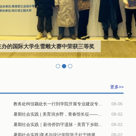
主办的国际大学生雪雕大赛中荣获三等奖
更多>>
教务处柯佳颖处长一行到学院开展专业建设专...
08-06
暑期社会实践 | 美育润乡野，青春悟长征——...
08-02
暑期社会实践｜薪传侨韵守遗脉・美育下乡助...
08-02
暑期社会实践∣美术与设计学院学子赴宁德屏...
08-02