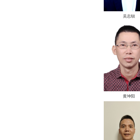
吴志钡
黄坤阳