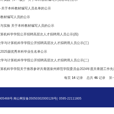
-关于本科教材编写人员名单的公示
科教材编写人员的公示
与实验 关于本科教材编写人员的公示
算机科学学院公开招聘高层次人才拟聘用人员公示(四)
年数学与计算机科学学院公开招聘高层次人才拟聘用人员公示(三)
2025届优秀本科毕业生名单公示
年数学与计算机科学学院公开招聘高层次人才拟聘用人员公示(二)
算机科学学院关于推荐参评共青团泉州师范学院委员会2024年度共青团工作先进
每页
14
记录
总共
46
记录
第
68号 闽公网安备35050302000128号|
0595-22111805