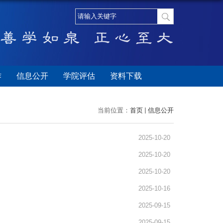
作
信息公开
学院评估
资料下载
当前位置：
首页
信息公开
2025-10-20
2025-10-20
2025-10-20
2025-10-16
2025-09-15
2025-09-15