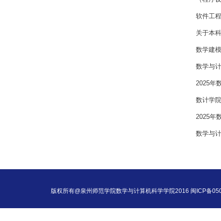
软件工程
关于本
数学建模
数学与计
2025
数计学院
2025
数学与计
版权所有@泉州师范学院数学与计算机科学学院2016 闽ICP备050054