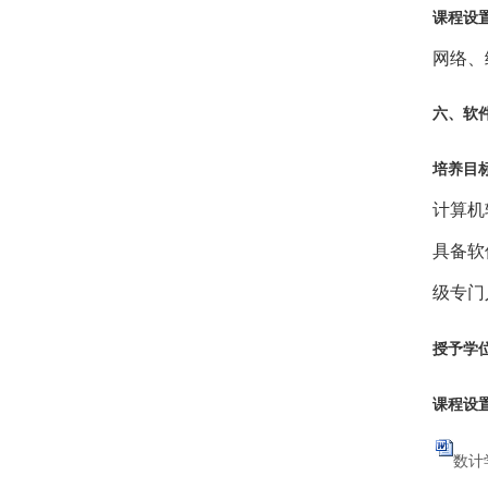
课程设
网络、
六、软
培养目
计算机
具备软
级专门
授予学
课程设
数计