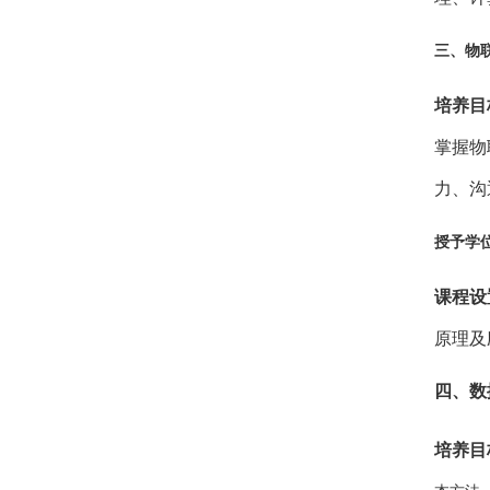
三、
物
培养目
掌握物
力、沟
授予学
课程设
原理及
四、
数
培养目