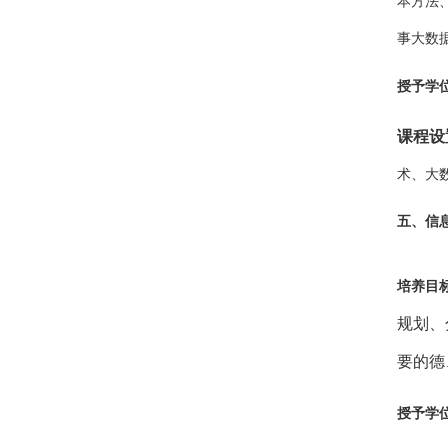
本方法
事大数
授予学
课程设
术、大
五、
信
培养目
规划、
要的德
授予学