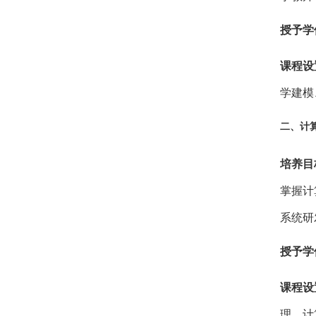
授予学
课程设
学建模
二、
计
培养目
掌握计
系统研
授予学
课程设
理、计